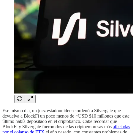
Ese mismo día, un juez estadounidense ordenó a Silvergate que
devuelva a BlockFi un poco menos de ~USD $10 millones que este
último había depositado en el criptobanco. Cabe recordar que
BlockFi y Silvergate fueron dos de las criptoempresas más
afectadas
por el colapso de FTX
el año pasado, con constantes problemas de