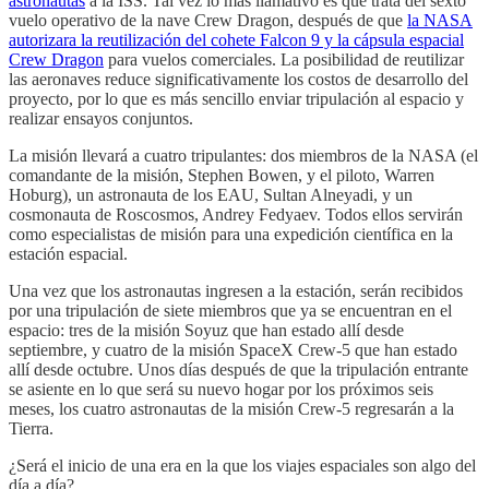
astronautas
a la ISS. Tal vez lo más llamativo es que trata del sexto
vuelo operativo de la nave Crew Dragon, después de que
la NASA
autorizara la reutilización del cohete Falcon 9 y la cápsula espacial
Crew Dragon
para vuelos comerciales. La posibilidad de reutilizar
las aeronaves reduce significativamente los costos de desarrollo del
proyecto, por lo que es más sencillo enviar tripulación al espacio y
realizar ensayos conjuntos.
La misión llevará a cuatro tripulantes: dos miembros de la NASA (el
comandante de la misión, Stephen Bowen, y el piloto, Warren
Hoburg), un astronauta de los EAU, Sultan Alneyadi, y un
cosmonauta de Roscosmos, Andrey Fedyaev. Todos ellos servirán
como especialistas de misión para una expedición científica en la
estación espacial.
Una vez que los astronautas ingresen a la estación, serán recibidos
por una tripulación de siete miembros que ya se encuentran en el
espacio: tres de la misión Soyuz que han estado allí desde
septiembre, y cuatro de la misión SpaceX Crew-5 que han estado
allí desde octubre. Unos días después de que la tripulación entrante
se asiente en lo que será su nuevo hogar por los próximos seis
meses, los cuatro astronautas de la misión Crew-5 regresarán a la
Tierra.
¿Será el inicio de una era en la que los viajes espaciales son algo del
día a día?