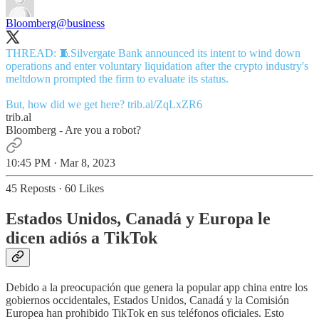
Bloomberg
@business
THREAD: 🧵Silvergate Bank announced its intent to wind down
operations and enter voluntary liquidation after the crypto industry's
meltdown prompted the firm to evaluate its status.
But, how did we get here?
trib.al/ZqLxZR6
trib.al
Bloomberg - Are you a robot?
10:45 PM · Mar 8, 2023
45 Reposts
·
60 Likes
Estados Unidos, Canadá y Europa le
dicen adiós a TikTok
Debido a la preocupación que genera la popular app china entre los
gobiernos occidentales, Estados Unidos, Canadá y la Comisión
Europea han prohibido TikTok en sus teléfonos oficiales. Esto