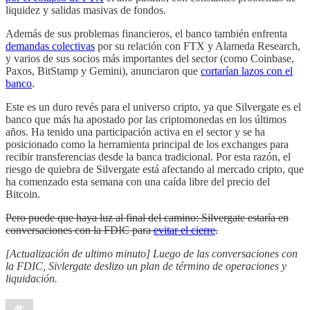
liquidez y salidas masivas de fondos.
Además de sus problemas financieros, el banco también enfrenta
demandas colectivas
por su relación con FTX y Alameda Research,
y varios de sus socios más importantes del sector (como Coinbase,
Paxos, BitStamp y Gemini), anunciaron que
cortarían lazos con el
banco
.
Este es un duro revés para el universo cripto, ya que Silvergate es el
banco que más ha apostado por las criptomonedas en los últimos
años. Ha tenido una participación activa en el sector y se ha
posicionado como la herramienta principal de los exchanges para
recibir transferencias desde la banca tradicional. Por esta razón, el
riesgo de quiebra de Silvergate está afectando al mercado cripto, que
ha comenzado esta semana con una caída libre del precio del
Bitcoin.
Pero puede que haya luz al final del camino: Silvergate estaría en
conversaciones con la FDIC para
evitar el cierre
.
[Actualización de ultimo minuto] Luego de las conversaciones con
la FDIC, Sivlergate deslizo un plan de término de operaciones y
liquidación.