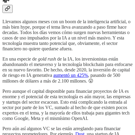
💸
Llevamos algunos meses con un boom de la inteligencia artificial, o
más bien hype, porque el tema lleva avanzando a paso firme hace
decadas. Todos los días vemos cómo surgen nuevas herramientas o
casos de uso impulsados por la IA a un nivel más masivo. Y esta
tecnología muestra tanto potencial que, obviamente, el sector
financiero no quiere quedarse afuera.
En una especie de
gold rush
de la IA, los inversionistas están
abandonando el metaverso y la tecnología blockchain para enfocarse
en su nuevo favorito. De hecho, desde 2020, la inversión de capital
de riesgo en IA generativa
aumentó un 425%
, pasando de 500
millones de dólares a más de 2.100 millones. 😲
Pero aunque el capital disponible para financiar proyectos de IA es
enorme y el potencial de esta tecnología es aún mayor, las empresas
y startups del sector escacean. Esto está complicando la entrada al
sector por parte de los VC, sumado al hecho de que existen pocos
expertos en el tema, y la mayoría de ellos trabaja para gigantes tech
como Google, Meta y el mismísimo OpenAI.
Pero aún así algunos VC se las están arreglando para financiar
proyectos prometedores. Por ejemplo,
Dust
, una startup de IA