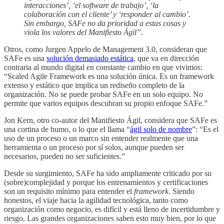
interacciones’, ‘el software de trabajo’, ‘la
colaboración con el cliente’ y ‘responder al cambio’.
Sin embargo, SAFe no da prioridad a estas cosas y
viola los valores del Manifiesto Ágil”.
Otros, como Jurgen Appelo de Management 3.0, consideran que
SAFe es una
solución demasiado estática
, que va en dirección
contraria al mundo digital en constante cambio en que vivimos:
“Scaled Agile Framework es una solución única. Es un framework
extenso y estático que implica un rediseño completo de la
organización. No se puede probar SAFe en un solo equipo. No
permite que varios equipos descubran su propio enfoque SAFe.”
Jon Kern, otro co-autor del Manifiesto Ágil, considera que SAFe es
una cortina de humo, o lo que el llama “
ágil solo de nombre
”: “Es el
uso de un proceso o un marco sin entender realmente que una
herramienta o un proceso por sí solos, aunque pueden ser
necesarios, pueden no ser suficientes.”
Desde su surgimiento, SAFe ha sido ampliamente criticado por su
(sobre)complejidad y porque los entrenamientos y certificaciones
son un requisito mínimo para entender el
framework
. Siendo
honestos, el viaje hacia la agilidad tecnológica, tanto como
organización como negocio, es difícil y está lleno de incertidumbre y
riesgo. Las grandes organizaciones saben esto muy bien, por lo que